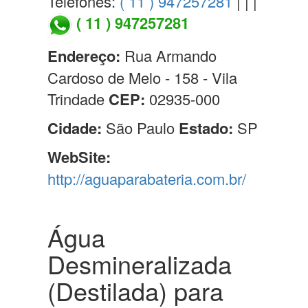
Telefones:
( 11 ) 947257281
| | |
( 11 ) 947257281
Endereço:
Rua Armando
Cardoso de Melo - 158 - Vila
Trindade
CEP:
02935-000
Cidade:
São Paulo
Estado:
SP
WebSite:
http://aguaparabateria.com.br/
Água
Desmineralizada
(Destilada) para