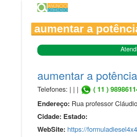
aumentar a potênc
Atend
aumentar a potênci
Telefones: | | |
( 11 ) 989861
Endereço:
Rua professor Cláudio
Cidade:
Estado:
WebSite:
https://formuladiesel4x