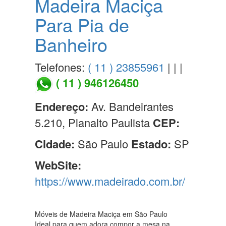
Madeira Maciça
Para Pia de
Banheiro
Telefones:
( 11 ) 23855961
| | |
( 11 ) 946126450
Endereço:
Av. Bandeirantes
5.210, Planalto Paulista
CEP:
Cidade:
São Paulo
Estado:
SP
WebSite:
https://www.madeirado.com.br/
Móveis de Madeira Maciça em São Paulo
Ideal para quem adora compor a mesa na