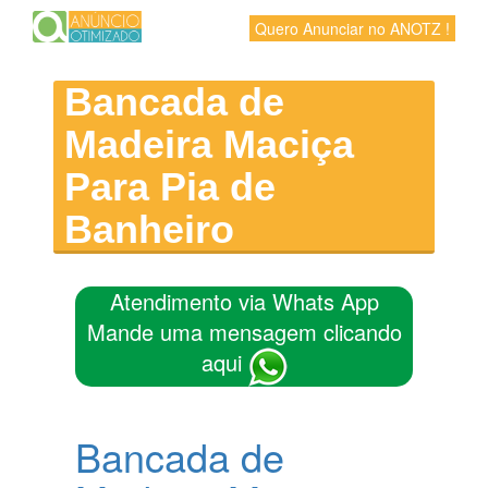
Quero Anunciar no ANOTZ !
Bancada de
Madeira Maciça
Para Pia de
Banheiro
Atendimento via Whats App
Mande uma mensagem clicando
aqui
Bancada de