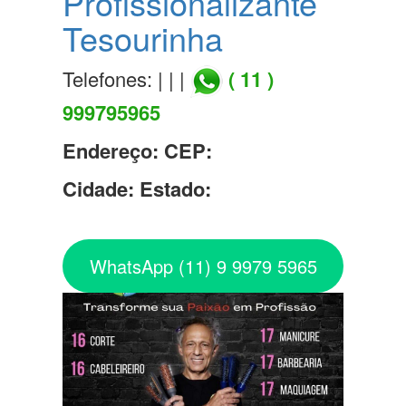
Profissionalizante
Tesourinha
Telefones: | | |
( 11 )
999795965
Endereço:
CEP:
Cidade:
Estado:
WhatsApp (11) 9 9979 5965