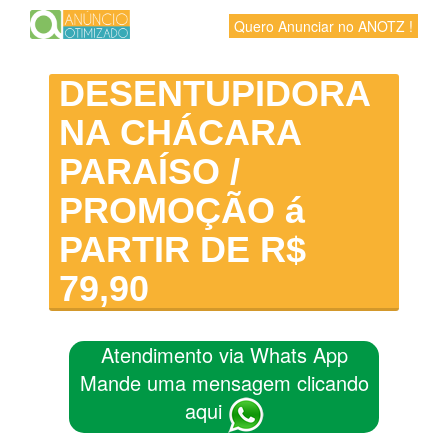
Quero Anunciar no ANOTZ !
DESENTUPIDORA
NA CHÁCARA
PARAÍSO /
PROMOÇÃO á
PARTIR DE R$
79,90
Atendimento via Whats App
Mande uma mensagem clicando
aqui