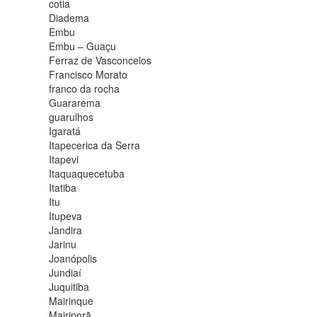
cotia
Diadema
Embu
Embu – Guaçu
Ferraz de Vasconcelos
Francisco Morato
franco da rocha
Guararema
guarulhos
Igaratá
Itapecerica da Serra
Itapevi
Itaquaquecetuba
Itatiba
Itu
Itupeva
Jandira
Jarinu
Joanópolis
Jundiaí
Juquitiba
Mairinque
Mairiporã