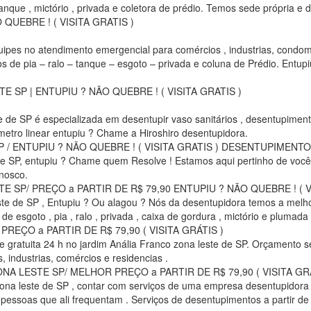
 tanque , mictório , privada e coletora de prédio. Temos sede própria 
UEBRE ! ( VISITA GRATIS )
ipes no atendimento emergencial para comércios , industrias, condom
 de pia – ralo – tanque – esgoto – privada e coluna de Prédio. Entu
SP | ENTUPIU ? NÃO QUEBRE ! ( VISITA GRATIS )
ste de SP é especializada em desentupir vaso sanitários , desentupimen
metro linear entupiu ? Chame a Hiroshiro desentupidora.
/ ENTUPIU ? NÃO QUEBRE ! ( VISITA GRATIS ) DESENTUPIMENTO 
e de SP, entupiu ? Chame quem Resolve ! Estamos aqui pertinho de voc
nosco.
SP/ PREÇO a PARTIR DE R$ 79,90 ENTUPIU ? NÃO QUEBRE ! ( VI
ste de SP , Entupiu ? Ou alagou ? Nós da desentupidora temos a melho
e esgoto , pia , ralo , privada , caixa de gordura , mictório e plumada
EÇO a PARTIR DE R$ 79,90 ( VISITA GRÁTIS )
 e gratuita 24 h no jardim Anália Franco zona leste de SP. Orçamento
 industrias, comércios e residencias .
LESTE SP/ MELHOR PREÇO a PARTIR DE R$ 79,90 ( VISITA GRÁ
zona leste de SP , contar com serviços de uma empresa desentupidora
pessoas que ali frequentam . Serviços de desentupimentos a partir de 