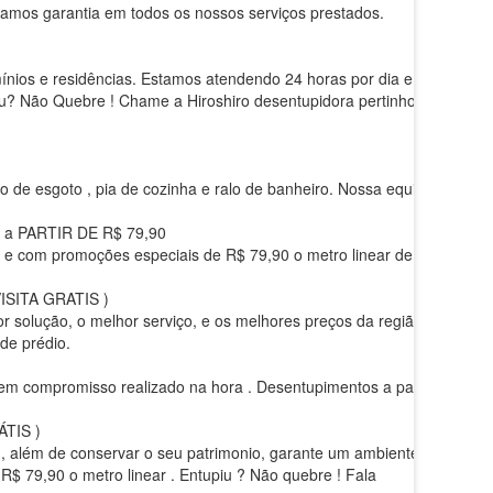
e damos garantia em todos os nossos serviços prestados.
ínios e residências. Estamos atendendo 24 horas por dia e
piu? Não Quebre ! Chame a Hiroshiro desentupidora pertinho
to de esgoto , pia de cozinha e ralo de banheiro. Nossa equipe
a PARTIR DE R$ 79,90
ê e com promoções especiais de R$ 79,90 o metro linear de
SITA GRATIS )
r solução, o melhor serviço, e os melhores preços da região a
 de prédio.
 sem compromisso realizado na hora . Desentupimentos a partir
TIS )
 , além de conservar o seu patrimonio, garante um ambiente
R$ 79,90 o metro linear . Entupiu ? Não quebre ! Fala