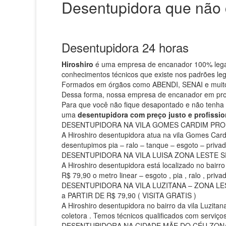
Desentupidora que não c
Desentupidora 24 horas
Hiroshiro
é uma empresa de encanador 100% legaliz
conhecimentos técnicos que existe nos padrões leg
Formados em órgãos como ABENDI, SENAI e muito
Dessa forma, nossa empresa de encanador em propo
Para que você não fique desapontado e não tenha 
uma
desentupidora com preço justo e profissio
DESENTUPIDORA NA VILA GOMES CARDIM PROMO
A Hiroshiro desentupidora atua na vila Gomes Car
desentupimos pia – ralo – tanque – esgoto – priva
DESENTUPIDORA NA VILA LUISA ZONA LESTE SP /
A Hiroshiro desentupidora está localizado no bairr
R$ 79,90 o metro linear – esgoto , pia , ralo , priva
DESENTUPIDORA NA VILA LUZITANA – ZONA LE
a PARTIR DE R$ 79,90 ( VISITA GRATIS )
A Hiroshiro desentupidora no bairro da vila Luzitana
coletora . Temos técnicos qualificados com serviç
DESENTUPIDORA NA CIDADE MÃE DO CÉU ZONA L