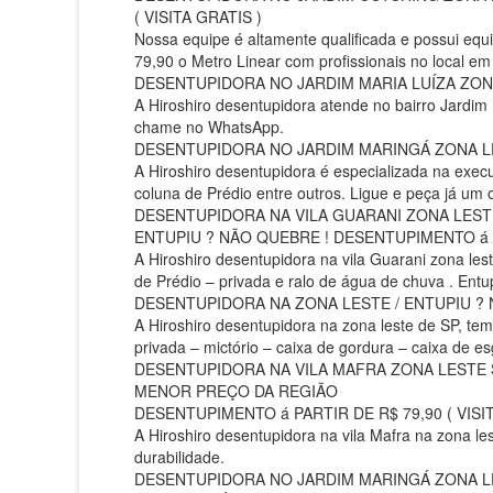
( VISITA GRATIS )
Nossa equipe é altamente qualificada e possui eq
79,90 o Metro Linear com profissionais no local e
DESENTUPIDORA NO JARDIM MARIA LUÍZA ZONA L
A Hiroshiro desentupidora atende no bairro Jardim
chame no WhatsApp.
DESENTUPIDORA NO JARDIM MARINGÁ ZONA LE
A Hiroshiro desentupidora é especializada na execu
coluna de Prédio entre outros. Ligue e peça já um 
DESENTUPIDORA NA VILA GUARANI ZONA LEST
ENTUPIU ? NÃO QUEBRE ! DESENTUPIMENTO á PA
A Hiroshiro desentupidora na vila Guarani zona les
de Prédio – privada e ralo de água de chuva . Entu
DESENTUPIDORA NA ZONA LESTE / ENTUPIU ? N
A Hiroshiro desentupidora na zona leste de SP, tem
privada – mictório – caixa de gordura – caixa de e
DESENTUPIDORA NA VILA MAFRA ZONA LESTE 
MENOR PREÇO DA REGIÃO
DESENTUPIMENTO á PARTIR DE R$ 79,90 ( VISIT
A Hiroshiro desentupidora na vila Mafra na zona le
durabilidade.
DESENTUPIDORA NO JARDIM MARINGÁ ZONA LE