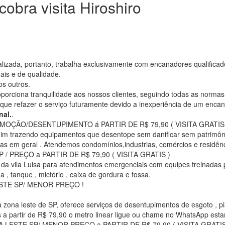
obra visita Hiroshiro
ada, portanto, trabalha exclusivamente com encanadores qualificados
ais e de qualidade.
s outros.
rciona tranquilidade aos nossos clientes, seguindo todas as normas 
que refazer o serviço futuramente devido a inexperiência de um enc
nal.
.
ÇÃO/DESENTUPIMENTO á PARTIR DE R$ 79,90 ( VISITA GRATIS 
dim trazendo equipamentos que desentope sem danificar sem patrimôni
das em geral . Atendemos condomínios,industrias, comércios e residênc
 PREÇO a PARTIR DE R$ 79,90 ( VISITA GRATIS )
o da vila Luisa para atendimentos emergenciais com equipes treinadas 
da , tanque , mictório , caixa de gordura e fossa.
STE SP/ MENOR PREÇO !
 zona leste de SP, oferece serviços de desentupimentos de esgoto , pia 
os a partir de R$ 79,90 o metro linear ligue ou chame no WhatsApp es
ESTE SP/ MENOR PREÇO a PARTIR DE R$ 79,90 ( VISITA GRATIS