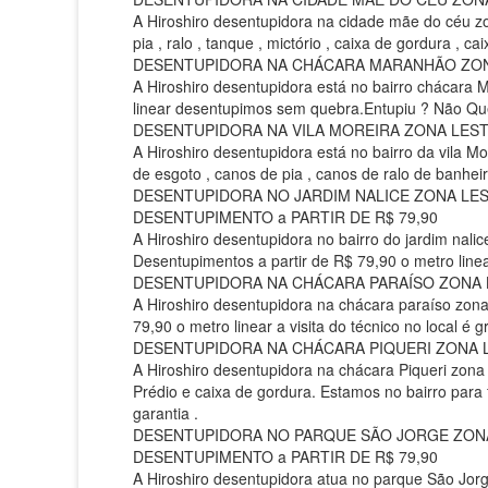
A Hiroshiro desentupidora na cidade mãe do céu z
pia , ralo , tanque , mictório , caixa de gordura , c
DESENTUPIDORA NA CHÁCARA MARANHÃO ZONA LE
A Hiroshiro desentupidora está no bairro chácara 
linear desentupimos sem quebra.Entupiu ? Não Que
DESENTUPIDORA NA VILA MOREIRA ZONA LESTE 
A Hiroshiro desentupidora está no bairro da vila M
de esgoto , canos de pia , canos de ralo de banhe
DESENTUPIDORA NO JARDIM NALICE ZONA LESTE
DESENTUPIMENTO a PARTIR DE R$ 79,90
A Hiroshiro desentupidora no bairro do jardim nali
Desentupimentos a partir de R$ 79,90 o metro line
DESENTUPIDORA NA CHÁCARA PARAÍSO ZONA LES
A Hiroshiro desentupidora na chácara paraíso zon
79,90 o metro linear a visita do técnico no local é gr
DESENTUPIDORA NA CHÁCARA PIQUERI ZONA LES
A Hiroshiro desentupidora na chácara Piqueri zona l
Prédio e caixa de gordura. Estamos no bairro para
garantia .
DESENTUPIDORA NO PARQUE SÃO JORGE ZONA L
DESENTUPIMENTO a PARTIR DE R$ 79,90
A Hiroshiro desentupidora atua no parque São Jorge