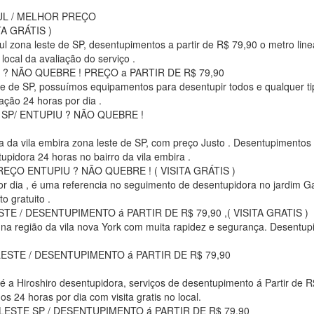
L / MELHOR PREÇO
A GRÁTIS )
l zona leste de SP, desentupimentos a partir de R$ 79,90 o metro line
local da avaliação do serviço .
? NÃO QUEBRE ! PREÇO a PARTIR DE R$ 79,90
ste de SP, possuímos equipamentos para desentupir todos e qualquer t
ação 24 horas por dia .
SP/ ENTUPIU ? NÃO QUEBRE !
 da vila embira zona leste de SP, com preço Justo . Desentupimentos a
upidora 24 horas no bairro da vila embira .
ÇO ENTUPIU ? NÃO QUEBRE ! ( VISITA GRÁTIS )
 dia , é uma referencia no seguimento de desentupidora no jardim Gall
o gratuito .
 / DESENTUPIMENTO á PARTIR DE R$ 79,90 ,( VISITA GRATIS )
 na região da vila nova York com muita rapidez e segurança. Desentupi
STE / DESENTUPIMENTO á PARTIR DE R$ 79,90
é a Hiroshiro desentupidora, serviços de desentupimento á Partir de R
s 24 horas por dia com visita gratis no local.
STE SP / DESENTUPIMENTO á PARTIR DE R$ 79,90