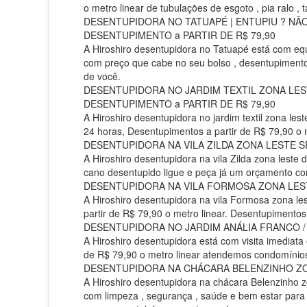
o metro linear de tubulações de esgoto , pia ralo ,
DESENTUPIDORA NO TATUAPÉ | ENTUPIU ? NÃO Q
DESENTUPIMENTO a PARTIR DE R$ 79,90
A Hiroshiro desentupidora no Tatuapé está com equ
com preço que cabe no seu bolso , desentupimentos
de você.
DESENTUPIDORA NO JARDIM TEXTIL ZONA LESTE 
DESENTUPIMENTO a PARTIR DE R$ 79,90
A Hiroshiro desentupidora no jardim textil zona le
24 horas, Desentupimentos a partir de R$ 79,90 o 
DESENTUPIDORA NA VILA ZILDA ZONA LESTE SP 
A Hiroshiro desentupidora na vila Zilda zona lest
cano desentupido ligue e peça já um orçamento co
DESENTUPIDORA NA VILA FORMOSA ZONA LESTE 
A Hiroshiro desentupidora na vila Formosa zona le
partir de R$ 79,90 o metro linear. Desentupimentos d
DESENTUPIDORA NO JARDIM ANÁLIA FRANCO / PR
A Hiroshiro desentupidora está com visita imediata
de R$ 79,90 o metro linear atendemos condomínios,
DESENTUPIDORA NA CHÁCARA BELENZINHO ZONA 
A Hiroshiro desentupidora na chácara Belenzinho 
com limpeza , segurança , saúde e bem estar para 