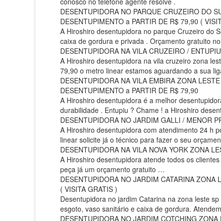
conosco no telefone agente resolve .
DESENTUPIDORA NO PARQUE CRUZEIRO DO SU
DESENTUPIMENTO a PARTIR DE R$ 79,90 ( VISIT
A Hiroshiro desentupidora no parque Cruzeiro do Su
caixa de gordura e privada . Orçamento gratuito no 
DESENTUPIDORA NA VILA CRUZEIRO / ENTUPIU 
A Hiroshiro desentupidora na vila cruzeiro zona le
79,90 o metro linear estamos aguardando a sua lig
DESENTUPIDORA NA VILA EMBIRA ZONA LESTE 
DESENTUPIMENTO a PARTIR DE R$ 79,90
A Hiroshiro desentupidora é a melhor desentupidora
durabilidade . Entupiu ? Chame ! a Hiroshiro desent
DESENTUPIDORA NO JARDIM GALLI / MENOR PRE
A Hiroshiro desentupidora com atendimento 24 h por
linear solicite já o técnico para fazer o seu orçament
DESENTUPIDORA NA VILA NOVA YORK ZONA LESTE
A Hiroshiro desentupidora atende todos os clientes
peça já um orçamento gratuito …
DESENTUPIDORA NO JARDIM CATARINA ZONA LE
( VISITA GRATIS )
Desentupidora no jardim Catarina na zona leste sp 
esgoto, vaso sanitário e caixa de gordura. Atendemo
DESENTUPIDORA NO JARDIM COTCHING ZONA LE