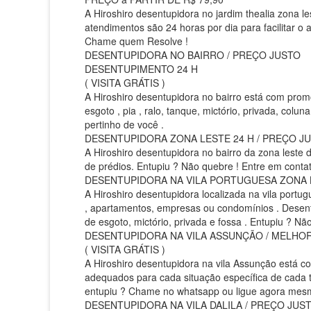
A Hiroshiro desentupidora no jardim thealia zona
atendimentos são 24 horas por dia para facilitar o
Chame quem Resolve !
DESENTUPIDORA NO BAIRRO / PREÇO JUSTO
DESENTUPIMENTO 24 H
( VISITA GRÁTIS )
A Hiroshiro desentupidora no bairro está com pro
esgoto , pia , ralo, tanque, mictório, privada, col
pertinho de você .
DESENTUPIDORA ZONA LESTE 24 H / PREÇO JUS
A Hiroshiro desentupidora no bairro da zona leste
de prédios. Entupiu ? Não quebre ! Entre em conta
DESENTUPIDORA NA VILA PORTUGUESA ZONA LE
A Hiroshiro desentupidora localizada na vila portug
, apartamentos, empresas ou condomínios . Desentup
de esgoto, mictório, privada e fossa . Entupiu ? N
DESENTUPIDORA NA VILA ASSUNÇÃO / MELHOR
( VISITA GRÁTIS )
A Hiroshiro desentupidora na vila Assunção está 
adequados para cada situação específica de cada t
entupiu ? Chame no whatsapp ou ligue agora mes
DESENTUPIDORA NA VILA DALILA / PREÇO JUST