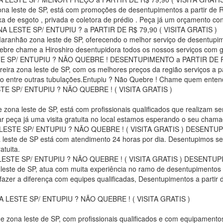
ona leste de SP, está com promoções de desentupimentos a partir de R
aixa de esgoto , privada e coletora de prédio . Peça já um orçamento cono
STE SP/ ENTUPIU ? a PARTIR DE R$ 79,90 ( VISITA GRATIS )
Maranhão zona leste de SP, oferecendo o melhor serviço de desentupim
bre chame a Hiroshiro desentupidora todos os nossos serviços com g
SP/ ENTUPIU ? NÃO QUEBRE ! DESENTUPIMENTO a PARTIR DE R$ 
oreira zona leste de SP, com os melhores preços da região serviços a 
iro entre outras tubulações.Entupiu ? Não Quebre ! Chame quem enten
 SP/ ENTUPIU ? NÃO QUEBRE ! ( VISITA GRATIS )
ce zona leste de SP, está com profissionais qualificados que realizam
ar peça já uma visita gratuita no local estamos esperando o seu chama
TE SP/ ENTUPIU ? NÃO QUEBRE ! ( VISITA GRATIS ) DESENTUPI
a leste de SP está com atendimento 24 horas por dia. Desentupimos s
atuita.
TE SP/ ENTUPIU ? NÃO QUEBRE ! ( VISITA GRATIS ) DESENTUPI
este de SP, atua com muita experiência no ramo de desentupimentos de e
 fazer a diferença com equipes qualificadas, Desentupimentos a partir
ESTE SP/ ENTUPIU ? NÃO QUEBRE ! ( VISITA GRATIS )
 zona leste de SP, com profissionais qualificados e com equipamentos