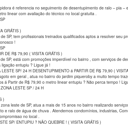
pidora é referencia no seguimento de desentupimento de ralo – pia – e
ro linear com avaliação do técnico no local gratuita .
 SP
A GRÁTIS )
e de SP, tem profissionais treinados qualificados aptos a resolver seu
conosco !
 SP
DE R$ 79,90 ( VISITA GRÁTIS )
e de SP, está com promoções imperdível no bairro , com serviços de de
igação entupiu ? Ligue já !
STE SP/ 24 H DESENTUPIMENTO á PARTIR DE R$ 79,90 ( VISITA
 esgoto em geral , atua no bairro do jardim piqueroby a muito tempo tr
 á Partir de R$ 79,90 o metro linear entupiu ? Não perca tempo ! Ligu
ONA LESTE SP / 24 H
S )
zona leste de SP, atua a mais de 15 anos no bairro realizando serviço
oto e ralo de água de chuva . Atendemos condomínios, industrias, Comér
compromisso no local .
E SP/ ENTUPIU ? NÃO QUEBRE ! ( VISITA GRÁTIS )