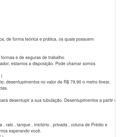
, de forma teórica e prática, os quais possuem
formas e de seguras de trabalho.
anador, estamos a disposição. Pode chamar somos
)
o, desentupimentos no valor de R$ 79,90 o metro linear,
ias.
para desentupir a sua tubulação. Desentupimentos a partir de
, ralo , tanque , mictório , privada , coluna de Prédio e
tamos esperando você.
 )