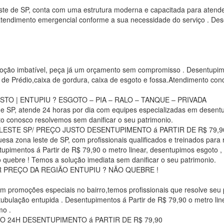
 leste de SP, conta com uma estrutura moderna e capacitada para at
 atendimento emergencial conforme a sua necessidade do serviço . Des
moção imbatível, peça já um orçamento sem compromisso . Desentupime
una de Prédio,caixa de gordura, caixa de esgoto e fossa.Atendimento co
TO | ENTUPIU ? ESGOTO – PIA – RALO – TANQUE – PRIVADA
 de SP, atende 24 horas por dia com equipes especializadas em desentu
to conosco resolvemos sem danificar o seu patrimonio.
STE SP/ PREÇO JUSTO DESENTUPIMENTO á PARTIR DE R$ 79,90 (
uesa zona leste de SP, com profissionais qualificados e treinados para
imentos á Partir de R$ 79,90 o metro linear, desentupimos esgoto , pia
ão quebre ! Temos a solução imediata sem danificar o seu patrimonio.
 PREÇO DA REGIÃO ENTUPIU ? NÃO QUEBRE !
com promoções especiais no bairro,temos profissionais que resolve s
ubulação entupida . Desentupimentos á Partir de R$ 79,90 o metro line
mo .
O 24H DESENTUPIMENTO á PARTIR DE R$ 79,90