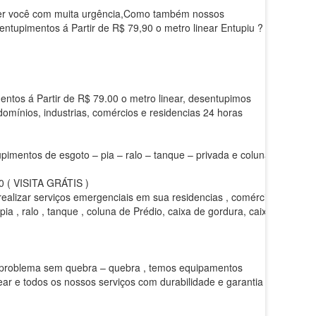
ender você com muita urgência,Como também nossos
entupimentos á Partir de R$ 79,90 o metro linear Entupiu ?
ntos á Partir de R$ 79.00 o metro linear, desentupimos
ndomínios, industrias, comércios e residencias 24 horas
pimentos de esgoto – pia – ralo – tanque – privada e colunas
 VISITA GRÁTIS )
 realizar serviços emergenciais em sua residencias , comércios
 , ralo , tanque , coluna de Prédio, caixa de gordura, caixa
eu problema sem quebra – quebra , temos equipamentos
ar e todos os nossos serviços com durabilidade e garantia