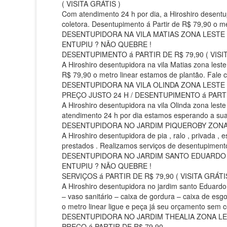
( VISITA GRÁTIS )
Com atendimento 24 h por dia, a Hiroshiro desentu
coletora. Desentupimento á Partir de R$ 79,90 o met
DESENTUPIDORA NA VILA MATIAS ZONA LESTE
ENTUPIU ? NÃO QUEBRE !
DESENTUPIMENTO á PARTIR DE R$ 79,90 ( VISIT
A Hiroshiro desentupidora na vila Matias zona lest
R$ 79,90 o metro linear estamos de plantão. Fale 
DESENTUPIDORA NA VILA OLINDA ZONA LESTE
PREÇO JUSTO 24 H / DESENTUPIMENTO á PARTIR 
A Hiroshiro desentupidora na vila Olinda zona lest
atendimento 24 h por dia estamos esperando a sua l
DESENTUPIDORA NO JARDIM PIQUEROBY ZONA LE
A Hiroshiro desentupidora de pia , ralo , privada ,
prestados . Realizamos serviços de desentupimentos
DESENTUPIDORA NO JARDIM SANTO EDUARDO Z
ENTUPIU ? NÃO QUEBRE !
SERVIÇOS á PARTIR DE R$ 79,90 ( VISITA GRÁTI
A Hiroshiro desentupidora no jardim santo Eduardo 
– vaso sanitário – caixa de gordura – caixa de esg
o metro linear ligue e peça já seu orçamento sem 
DESENTUPIDORA NO JARDIM THEALIA ZONA LEST
PREÇO á PARTIR DE R$ 79,90