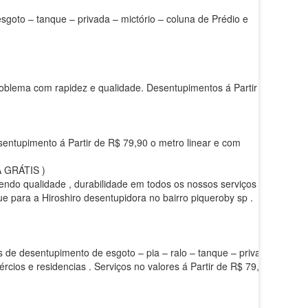
sgoto – tanque – privada – mictório – coluna de Prédio e
 problema com rapidez e qualidade. Desentupimentos á Partir de
sentupimento á Partir de R$ 79,90 o metro linear e com
 GRÁTIS )
azendo qualidade , durabilidade em todos os nossos serviços
e para a Hiroshiro desentupidora no bairro piqueroby sp .
s de desentupimento de esgoto – pia – ralo – tanque – privada
cios e residencias . Serviços no valores á Partir de R$ 79,90