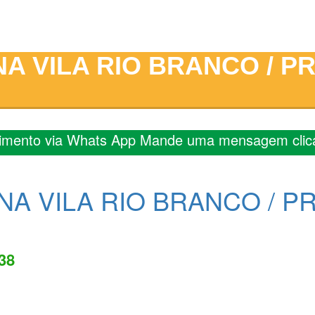
A VILA RIO BRANCO / P
imento via Whats App Mande uma mensagem clic
A VILA RIO BRANCO / P
838