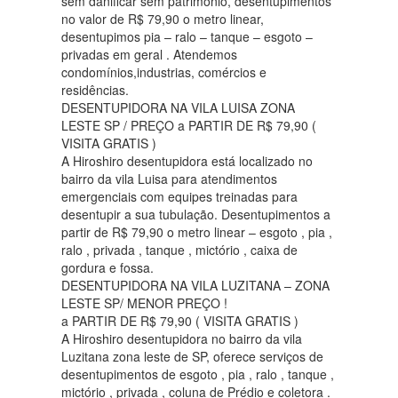
sem danificar sem patrimônio, desentupimentos
no valor de R$ 79,90 o metro linear,
desentupimos pia – ralo – tanque – esgoto –
privadas em geral . Atendemos
condomínios,industrias, comércios e
residências.
DESENTUPIDORA NA VILA LUISA ZONA
LESTE SP / PREÇO a PARTIR DE R$ 79,90 (
VISITA GRATIS )
A Hiroshiro desentupidora está localizado no
bairro da vila Luisa para atendimentos
emergenciais com equipes treinadas para
desentupir a sua tubulação. Desentupimentos a
partir de R$ 79,90 o metro linear – esgoto , pia ,
ralo , privada , tanque , mictório , caixa de
gordura e fossa.
DESENTUPIDORA NA VILA LUZITANA – ZONA
LESTE SP/ MENOR PREÇO !
a PARTIR DE R$ 79,90 ( VISITA GRATIS )
A Hiroshiro desentupidora no bairro da vila
Luzitana zona leste de SP, oferece serviços de
desentupimentos de esgoto , pia , ralo , tanque ,
mictório , privada , coluna de Prédio e coletora .