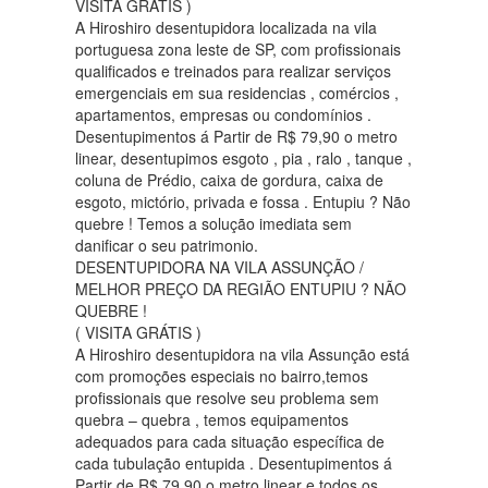
VISITA GRÁTIS )
A Hiroshiro desentupidora localizada na vila
portuguesa zona leste de SP, com profissionais
qualificados e treinados para realizar serviços
emergenciais em sua residencias , comércios ,
apartamentos, empresas ou condomínios .
Desentupimentos á Partir de R$ 79,90 o metro
linear, desentupimos esgoto , pia , ralo , tanque ,
coluna de Prédio, caixa de gordura, caixa de
esgoto, mictório, privada e fossa . Entupiu ? Não
quebre ! Temos a solução imediata sem
danificar o seu patrimonio.
DESENTUPIDORA NA VILA ASSUNÇÃO /
MELHOR PREÇO DA REGIÃO ENTUPIU ? NÃO
QUEBRE !
( VISITA GRÁTIS )
A Hiroshiro desentupidora na vila Assunção está
com promoções especiais no bairro,temos
profissionais que resolve seu problema sem
quebra – quebra , temos equipamentos
adequados para cada situação específica de
cada tubulação entupida . Desentupimentos á
Partir de R$ 79,90 o metro linear e todos os