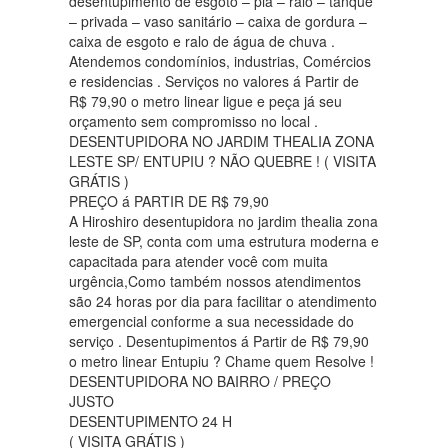
desentupimento de esgoto – pia – ralo – tanque
– privada – vaso sanitário – caixa de gordura –
caixa de esgoto e ralo de água de chuva .
Atendemos condomínios, industrias, Comércios
e residencias . Serviços no valores á Partir de
R$ 79,90 o metro linear ligue e peça já seu
orçamento sem compromisso no local .
DESENTUPIDORA NO JARDIM THEALIA ZONA
LESTE SP/ ENTUPIU ? NÃO QUEBRE ! ( VISITA
GRÁTIS )
PREÇO á PARTIR DE R$ 79,90
A Hiroshiro desentupidora no jardim thealia zona
leste de SP, conta com uma estrutura moderna e
capacitada para atender você com muita
urgência,Como também nossos atendimentos
são 24 horas por dia para facilitar o atendimento
emergencial conforme a sua necessidade do
serviço . Desentupimentos á Partir de R$ 79,90
o metro linear Entupiu ? Chame quem Resolve !
DESENTUPIDORA NO BAIRRO / PREÇO
JUSTO
DESENTUPIMENTO 24 H
( VISITA GRÁTIS )