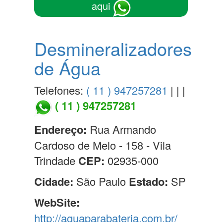
aqui
Desmineralizadores
de Água
Telefones:
( 11 ) 947257281
| | |
( 11 ) 947257281
Endereço:
Rua Armando
Cardoso de Melo - 158 - Vila
Trindade
CEP:
02935-000
Cidade:
São Paulo
Estado:
SP
WebSite:
http://aguaparabateria.com.br/