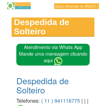
Quero Anunciar no ANOTZ !
Despedida de
Solteiro
Atendimento via Whats App
Mande uma mensagem clicando
aqui
Despedida de
Solteiro
Telefones:
( 11 ) 941116775
| | |