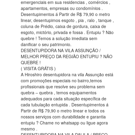
emergenciais em sua residencias , comércios ,
apartamentos, empresas ou condomínios .
Desentupimentos á Partir de R$ 79,90 o metro
linear, desentupimos esgoto , pia , ralo , tanque ,
coluna de Prédio, caixa de gordura, caixa de
esgoto, mictório, privada e fossa . Entupiu ? Não
quebre ! Temos a solução imediata sem
danificar o seu patrimonio.
DESENTUPIDORA NA VILA ASSUNÇÃO /
MELHOR PREÇO DA REGIÃO ENTUPIU ? NÃO
QUEBRE !
( VISITA GRÁTIS )
A Hiroshiro desentupidora na vila Assunção está
com promoções especiais no bairro,temos
profissionais que resolve seu problema sem
quebra – quebra , temos equipamentos
adequados para cada situação específica de
cada tubulação entupida . Desentupimentos á
Partir de R$ 79,90 o metro linear e todos os
nossos serviços com durabilidade e garantia
entupiu ? Chame no whatsapp ou ligue agora
mesmo .
DESENTUPIDORA NA VILA DALILA / PREÇO