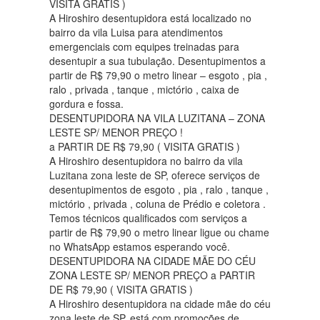
VISITA GRATIS )
A Hiroshiro desentupidora está localizado no
bairro da vila Luisa para atendimentos
emergenciais com equipes treinadas para
desentupir a sua tubulação. Desentupimentos a
partir de R$ 79,90 o metro linear – esgoto , pia ,
ralo , privada , tanque , mictório , caixa de
gordura e fossa.
DESENTUPIDORA NA VILA LUZITANA – ZONA
LESTE SP/ MENOR PREÇO !
a PARTIR DE R$ 79,90 ( VISITA GRATIS )
A Hiroshiro desentupidora no bairro da vila
Luzitana zona leste de SP, oferece serviços de
desentupimentos de esgoto , pia , ralo , tanque ,
mictório , privada , coluna de Prédio e coletora .
Temos técnicos qualificados com serviços a
partir de R$ 79,90 o metro linear ligue ou chame
no WhatsApp estamos esperando você.
DESENTUPIDORA NA CIDADE MÃE DO CÉU
ZONA LESTE SP/ MENOR PREÇO a PARTIR
DE R$ 79,90 ( VISITA GRATIS )
A Hiroshiro desentupidora na cidade mãe do céu
zona leste de SP, está com promoções de