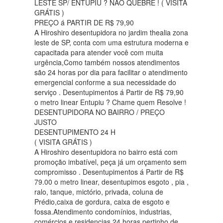
LESTE SP/ ENTUPIU ? NÃO QUEBRE ! ( VISITA
GRÁTIS )
PREÇO á PARTIR DE R$ 79,90
A Hiroshiro desentupidora no jardim thealia zona
leste de SP, conta com uma estrutura moderna e
capacitada para atender você com muita
urgência,Como também nossos atendimentos
são 24 horas por dia para facilitar o atendimento
emergencial conforme a sua necessidade do
serviço . Desentupimentos á Partir de R$ 79,90
o metro linear Entupiu ? Chame quem Resolve !
DESENTUPIDORA NO BAIRRO / PREÇO
JUSTO
DESENTUPIMENTO 24 H
( VISITA GRÁTIS )
A Hiroshiro desentupidora no bairro está com
promoção imbatível, peça já um orçamento sem
compromisso . Desentupimentos á Partir de R$
79.00 o metro linear, desentupimos esgoto , pia ,
ralo, tanque, mictório, privada, coluna de
Prédio,caixa de gordura, caixa de esgoto e
fossa.Atendimento condomínios, industrias,
comércios e residencias 24 horas pertinho de