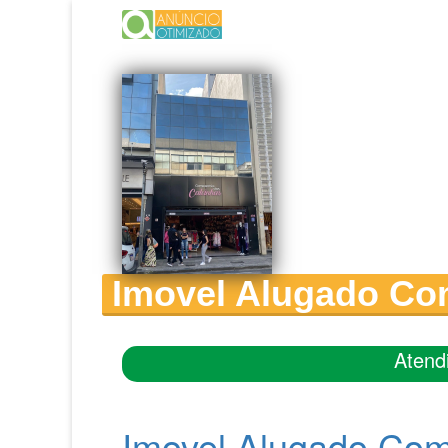
Imovel Alugado C
Atend
Imovel Alugado Co