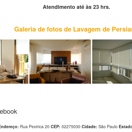
Atendimento até às 23 hrs.
Galeria de fotos de Lavagem de Persi
cebook
Endereço:
Rua Pexirica 20
CEP:
02275030
Cidade:
São Paulo
Estad