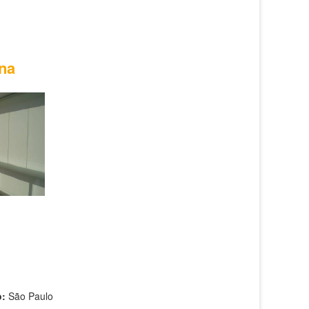
ana
o:
São Paulo