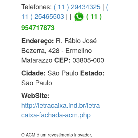
Telefones:
( 11 ) 29434325
|
(
11 ) 25465503
| |
( 11 )
954717873
Endereço:
R. Fábio José
Bezerra, 428 - Ermelino
Matarazzo
CEP:
03805-000
Cidade:
São Paulo
Estado:
São Paulo
WebSite:
http://letracaixa.ind.br/letra-
caixa-fachada-acm.php
O ACM é um revestimento inovador,