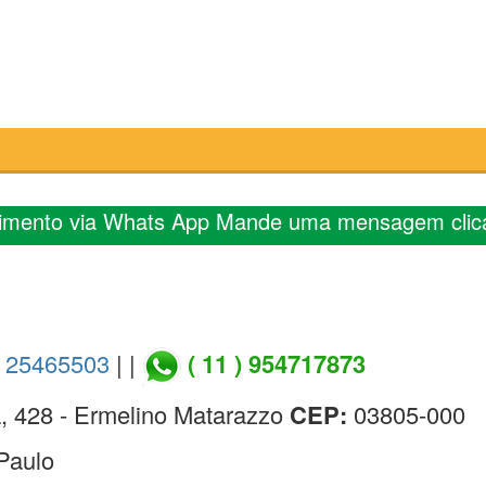
imento via Whats App Mande uma mensagem clic
) 25465503
| |
( 11 ) 954717873
, 428 - Ermelino Matarazzo
CEP:
03805-000
Paulo