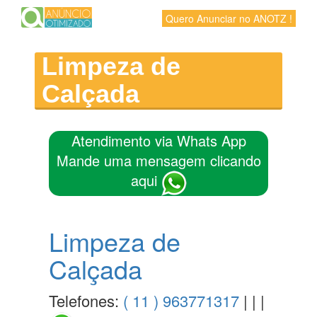
Quero Anunciar no ANOTZ !
Limpeza de
Calçada
Atendimento via Whats App
Mande uma mensagem clicando
aqui
Limpeza de
Calçada
Telefones:
( 11 ) 963771317
| | |