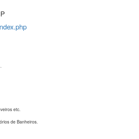
SP
index.php
.
veiros etc.
órios de Banheiros.