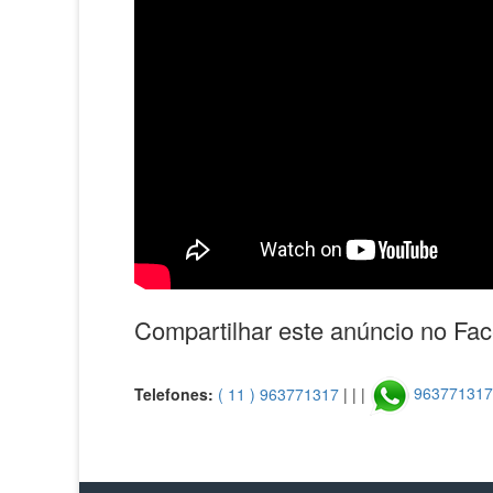
Compartilhar este anúncio no Fa
Telefones:
( 11 ) 963771317
| | |
96377131