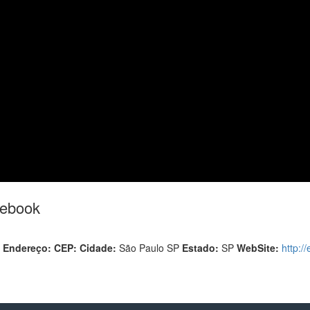
cebook
7
Endereço:
CEP:
Cidade:
São Paulo SP
Estado:
SP
WebSite:
http:/