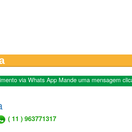
a
imento via Whats App Mande uma mensagem clic
a
( 11 ) 963771317