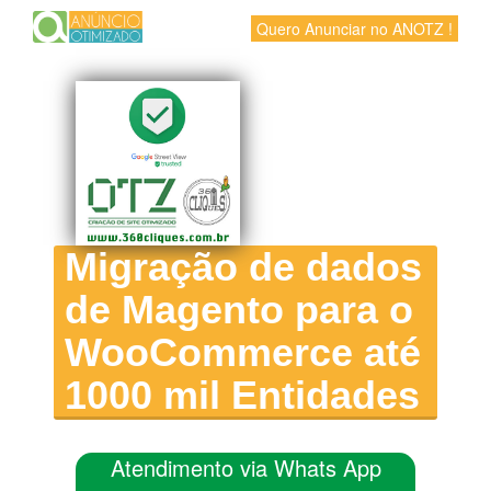
Quero Anunciar no ANOTZ !
Migração de dados
de Magento para o
WooCommerce até
1000 mil Entidades
Atendimento via Whats App