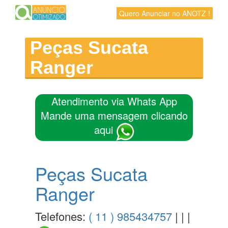
Quero Anunciar no ANOTZ !
Peças Sucata
Ranger
Atendimento via Whats App
Mande uma mensagem clicando
aqui
Peças Sucata
Ranger
Telefones:
( 11 ) 985434757
| | |