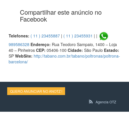
Compartilhar este anúncio no
Facebook
Telefones:
( 11 ) 23455887
|
( 11 ) 23455931
| |
989586328
Endereço:
Rua Teodoro Sampaio, 1400 – Loja
40 – Pinheiros
CEP:
05406-100
Cidade:
São Paulo
Estado:
SP
WebSite:
http://tabano.com.br/tabano/poltronas/poltrona-
barcelona/
QUERO ANUNCIAR NO ANOTZ !
Agencia OTZ