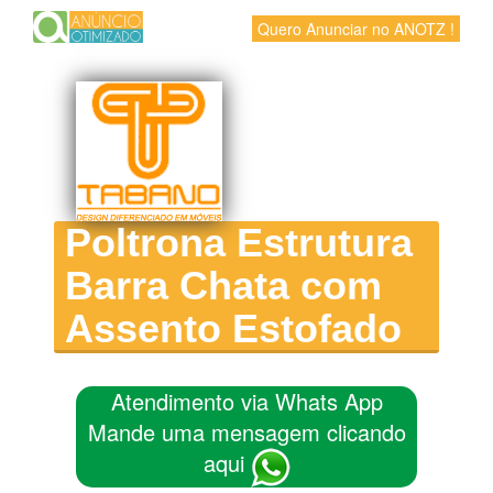
Quero Anunciar no ANOTZ !
Poltrona Estrutura
Barra Chata com
Assento Estofado
Atendimento via Whats App
Mande uma mensagem clicando
aqui