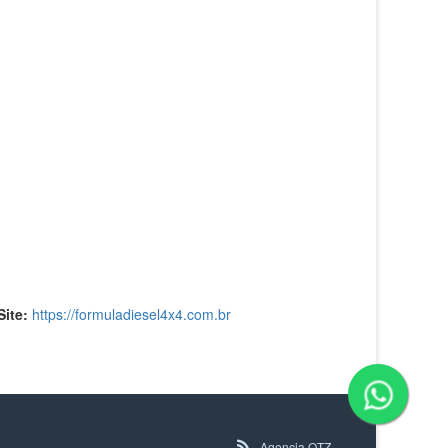
ite:
https://formuladiesel4x4.com.br
Agencia OTZ