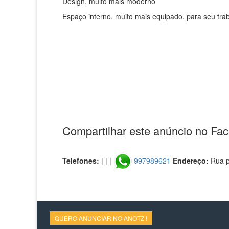
Design, muito mais moderno
Espaço interno, muito mais equipado, para seu traba
Compartilhar este anúncio no Fa
Telefones:
| | |
997989621
Endereço:
Rua p
QUERO ANUNCIAR NO ANOTZ !