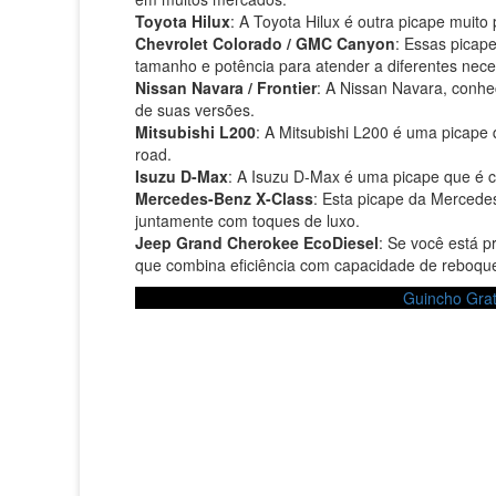
Toyota Hilux
: A Toyota Hilux é outra picape muit
Chevrolet Colorado / GMC Canyon
: Essas picap
tamanho e potência para atender a diferentes nec
Nissan Navara / Frontier
: A Nissan Navara, conh
de suas versões.
Mitsubishi L200
: A Mitsubishi L200 é uma picape
road.
Isuzu D-Max
: A Isuzu D-Max é uma picape que é c
Mercedes-Benz X-Class
: Esta picape da Merced
juntamente com toques de luxo.
Jeep Grand Cherokee EcoDiesel
: Se você está 
que combina eficiência com capacidade de reboqu
Guincho Grat