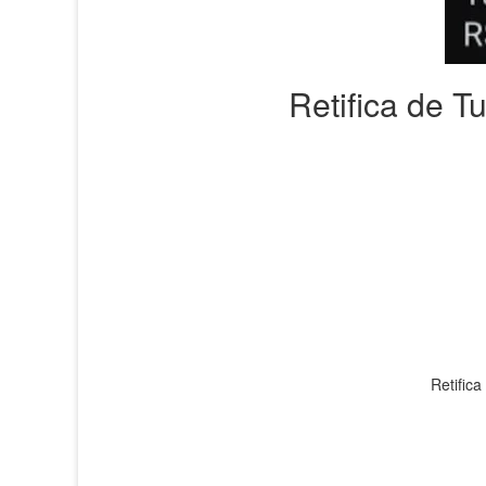
Retifica de T
Retific