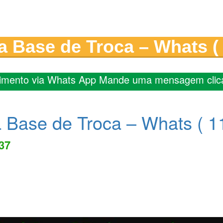
 a Base de Troca – Whats (
imento via Whats App Mande uma mensagem clic
 a Base de Troca – Whats ( 
437