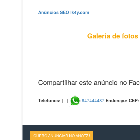
Anúncios SEO lk4y.com
Galeria de fotos
Compartilhar este anúncio no Fa
Telefones:
| | |
947444437
Endereço:
CEP
QUERO ANUNCIAR NO ANOTZ !