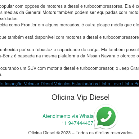
o popular com opções de motores a diesel e turbocompressores. Ela é c
es médias da General Motors também podem ser equipadas com motore
essidades.
ecida como Frontier em alguns mercados, é outra picape média que o
 que também está disponível com motores a diesel e turbocompressores
onhecida por sua robustez e capacidade de carga. Ela também possui
es-Benz é baseada na mesma plataforma da Nissan Navara e oferece o
procurando um SUV com motor a diesel e turbocompressor, o Jeep Gr
e.
is
Inspeção Veicular Diesel
Veículos Estacionários
Linha Leve
Linha P
Oficina Vip Diesel
Atendimento via Whats
11 947444437
Oficina Diesel © 2023 – Todos os direitos reservados