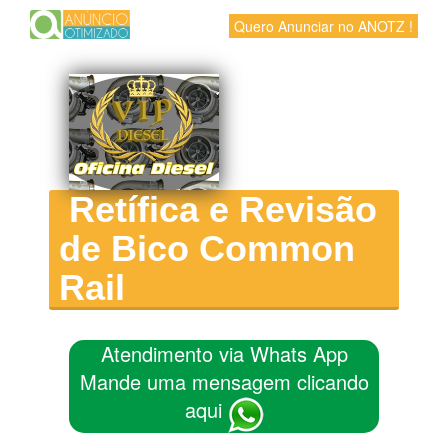
Quero Anunciar no ANOTZ !
Retífica e Revisão
de Bico Common
Rail
Atendimento via Whats App
Mande uma mensagem clicando
aqui