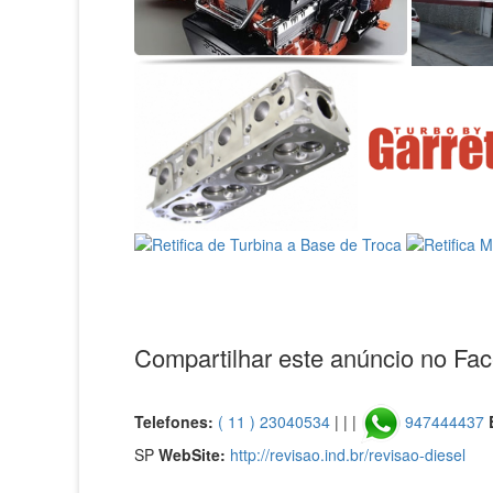
Compartilhar este anúncio no Fa
Telefones:
( 11 ) 23040534
| | |
947444437
SP
WebSite:
http://revisao.ind.br/revisao-diesel