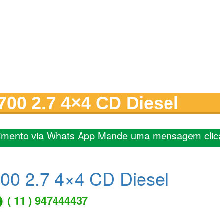
00 2.7 4×4 CD Diesel
imento via Whats App Mande uma mensagem clic
00 2.7 4×4 CD Diesel
( 11 ) 947444437