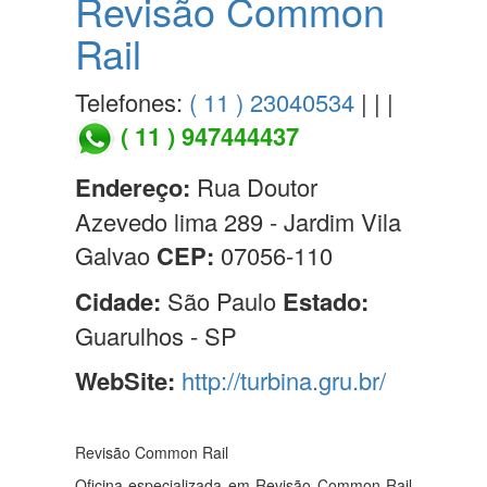
Revisão Common
Rail
Telefones:
( 11 ) 23040534
| | |
( 11 ) 947444437
Endereço:
Rua Doutor
Azevedo lima 289 - Jardim Vila
Galvao
CEP:
07056-110
Cidade:
São Paulo
Estado:
Guarulhos - SP
WebSite:
http://turbina.gru.br/
Revisão Common Rail
Oficina especializada em Revisão Common Rail