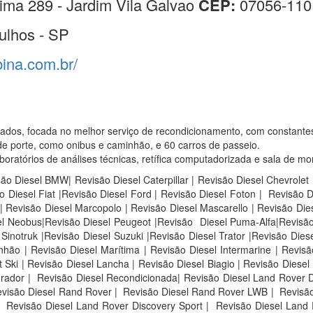
ima 289 - Jardim Vila Galvao
CEP:
07056-110
ulhos - SP
bina.com.br/
sados, focada no melhor serviço de recondicionamento, com constante
e porte, como onibus e caminhão, e 60 carros de passeio.
atórios de análises técnicas, retífica computadorizada e sala de mo
são Diesel BMW| Revisão Diesel Caterpillar | Revisão Diesel Chevrolet
 Diesel Fiat |Revisão Diesel Ford | Revisão Diesel Foton | Revisão 
 Revisão Diesel Marcopolo | Revisão Diesel Mascarello | Revisão Die
sel Neobus|Revisão Diesel Peugeot |Revisão Diesel Puma-Alfa|Revisão
inotruk |Revisão Diesel Suzuki |Revisão Diesel Trator |Revisão Diese
ão | Revisão Diesel Marítima | Revisão Diesel Intermarine | Revisão
Ski | Revisão Diesel Lancha | Revisão Diesel Biagio | Revisão Diesel 
rador | Revisão Diesel Recondicionada| Revisão Diesel Land Rover D
visão Diesel Rand Rover |
Revisão Diesel Rand Rover LWB |
Revisão
Revisão Diesel Land Rover Discovery Sport |
Revisão Diesel Land