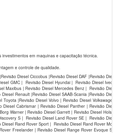
s investimentos em maquinas e capacitação técnica.
ntagem e controle de qualidade.
 |Revisão Diesel Ciccobus |Revisão Diesel DAF |Revisão Diesel
Diesel GMC | Revisão Diesel Hyundai | Revisão Diesel Iveco |
sel Maxibus | Revisão Diesel Mercedes Benz | Revisão Diesel
 Diesel Renault |Revisão Diesel SAAB-Scania |Revisão Diesel
l Toyota |Revisão Diesel Volvo | Revisão Diesel Volkswagen |
 Diesel Cabrismar | Revisão Diesel Panther | Revisão Diesel
Borg Warner | Revisão Diesel Garrett | Revisão Diesel Holset |
iscovery S |
Revisão Diesel Land Rover SE |
Revisão Diesel
 Diesel Rand Rover Sport |
Revisão Diesel Rand Rover Motor
 Rover Freelander | Revisão Diesel Range Rover Evoque SE |