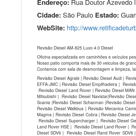
Endereço:
Rua Doutor Azevedo l
Cidade:
São Paulo
Estado:
Guar
WebSite:
http://www.retificadetur
Revisão Diesel AM-825 Luxo 4.0 Diesel
Oficina especializada em caminhões e veículos pe
Nosso patio comporta mais de 30 veiculos de grand
Contamos com sala de desmontagem e limpeza, labor
Revisão Diesel Agrale | Revisão Diesel Audi | Revi
EFFA-JMC | Revisão Diesel Empilhadeira | Revisão
Revisão Diesel Land Rover | Revisão Diesel MAN |
Mitsubishi | Revisão Diesel Navistar|Revisão Die
Scania |Revisão Diesel Schacman |Revisão Diesel S
Revisão Diesel Walkbus | Revisão Mecanica Caminh
Magma | Revisão Diesel Cobra | Revisão Diesel Jet 
Revisão Diesel Supercharger | Revisão Diesel Ge
Land Rover HSE |
Revisão Diesel Land Rover |
Re
Diesel SDV6 |
Revisão Diesel Rand Rover SDV8 |