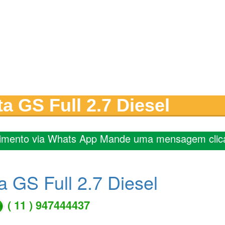
a GS Full 2.7 Diesel
imento via Whats App Mande uma mensagem clic
a GS Full 2.7 Diesel
( 11 ) 947444437