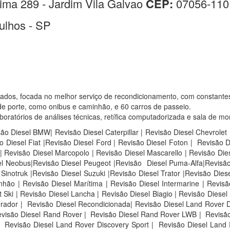
ima 289 - Jardim Vila Galvao
CEP:
07056-110
ulhos - SP
sados, focada no melhor serviço de recondicionamento, com constante
e porte, como onibus e caminhão, e 60 carros de passeio.
atórios de análises técnicas, retífica computadorizada e sala de mo
são Diesel BMW| Revisão Diesel Caterpillar | Revisão Diesel Chevrolet
 Diesel Fiat |Revisão Diesel Ford | Revisão Diesel Foton | Revisão 
 Revisão Diesel Marcopolo | Revisão Diesel Mascarello | Revisão Die
sel Neobus|Revisão Diesel Peugeot |Revisão Diesel Puma-Alfa|Revisão
inotruk |Revisão Diesel Suzuki |Revisão Diesel Trator |Revisão Diese
ão | Revisão Diesel Marítima | Revisão Diesel Intermarine | Revisão
Ski | Revisão Diesel Lancha | Revisão Diesel Biagio | Revisão Diesel 
rador | Revisão Diesel Recondicionada| Revisão Diesel Land Rover D
visão Diesel Rand Rover |
Revisão Diesel Rand Rover LWB |
Revisão
Revisão Diesel Land Rover Discovery Sport |
Revisão Diesel Land