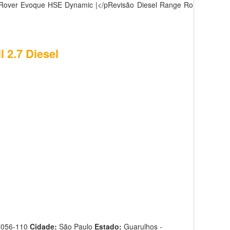
 Rover Evoque HSE Dynamic |</pRevisão Diesel Range Rover
l 2.7 Diesel
7056-110
Cidade:
São Paulo
Estado:
Guarulhos -