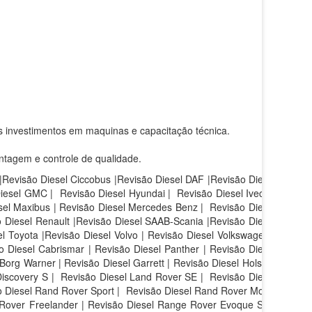
s investimentos em maquinas e capacitação técnica.
ntagem e controle de qualidade.
 |Revisão Diesel Ciccobus |Revisão Diesel DAF |Revisão Diesel
Diesel GMC | Revisão Diesel Hyundai | Revisão Diesel Iveco |
sel Maxibus | Revisão Diesel Mercedes Benz | Revisão Diesel
 Diesel Renault |Revisão Diesel SAAB-Scania |Revisão Diesel
l Toyota |Revisão Diesel Volvo | Revisão Diesel Volkswagen |
 Diesel Cabrismar | Revisão Diesel Panther | Revisão Diesel
Borg Warner | Revisão Diesel Garrett | Revisão Diesel Holset |
iscovery S |
Revisão Diesel Land Rover SE |
Revisão Diesel
 Diesel Rand Rover Sport |
Revisão Diesel Rand Rover Motor
 Rover Freelander | Revisão Diesel Range Rover Evoque SE |