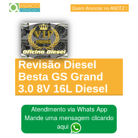
Quero Anunciar no ANOTZ !
Revisão Diesel
Besta GS Grand
3.0 8V 16L Diesel
Atendimento via Whats App
Mande uma mensagem clicando
aqui