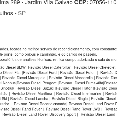
ima 289 - Jardim Vila Galvao
CEP:
07056-110
ulhos - SP
sados, focada no melhor serviço de recondicionamento, com constante
e porte, como onibus e caminhão, e 60 carros de passeio.
atórios de análises técnicas, retífica computadorizada e sala de mo
são Diesel BMW| Revisão Diesel Caterpillar | Revisão Diesel Chevrolet
 Diesel Fiat |Revisão Diesel Ford | Revisão Diesel Foton | Revisão 
 Revisão Diesel Marcopolo | Revisão Diesel Mascarello | Revisão Die
sel Neobus|Revisão Diesel Peugeot |Revisão Diesel Puma-Alfa|Revisão
inotruk |Revisão Diesel Suzuki |Revisão Diesel Trator |Revisão Diese
ão | Revisão Diesel Marítima | Revisão Diesel Intermarine | Revisão
Ski | Revisão Diesel Lancha | Revisão Diesel Biagio | Revisão Diesel 
rador | Revisão Diesel Recondicionada| Revisão Diesel Land Rover D
visão Diesel Rand Rover |
Revisão Diesel Rand Rover LWB |
Revisão
Revisão Diesel Land Rover Discovery Sport |
Revisão Diesel Land