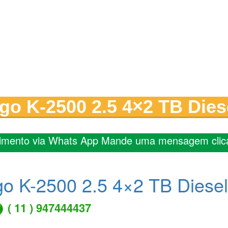
go K-2500 2.5 4×2 TB Dies
imento via Whats App Mande uma mensagem clic
go K-2500 2.5 4×2 TB Diesel
( 11 ) 947444437