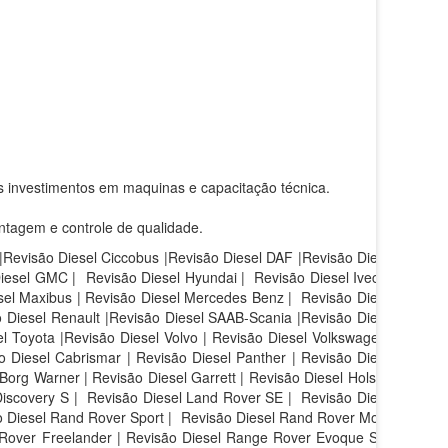
s investimentos em maquinas e capacitação técnica.
ntagem e controle de qualidade.
 |Revisão Diesel Ciccobus |Revisão Diesel DAF |Revisão Diesel
Diesel GMC | Revisão Diesel Hyundai | Revisão Diesel Iveco |
sel Maxibus | Revisão Diesel Mercedes Benz | Revisão Diesel
 Diesel Renault |Revisão Diesel SAAB-Scania |Revisão Diesel
l Toyota |Revisão Diesel Volvo | Revisão Diesel Volkswagen |
 Diesel Cabrismar | Revisão Diesel Panther | Revisão Diesel
Borg Warner | Revisão Diesel Garrett | Revisão Diesel Holset |
iscovery S |
Revisão Diesel Land Rover SE |
Revisão Diesel
 Diesel Rand Rover Sport |
Revisão Diesel Rand Rover Motor
 Rover Freelander | Revisão Diesel Range Rover Evoque SE |