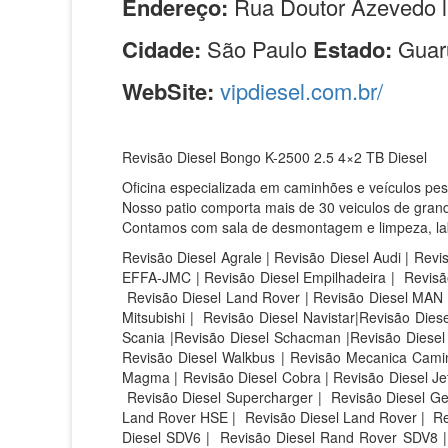
Endereço:
Rua Doutor Azevedo l
Cidade:
São Paulo
Estado:
Guar
WebSite:
vipdiesel.com.br/
Revisão Diesel Bongo K-2500 2.5 4×2 TB Diesel
Oficina especializada em caminhões e veículos pe
Nosso patio comporta mais de 30 veiculos de grand
Contamos com sala de desmontagem e limpeza, labor
Revisão Diesel Agrale | Revisão Diesel Audi | Revi
EFFA-JMC | Revisão Diesel Empilhadeira | Revisão
Revisão Diesel Land Rover | Revisão Diesel MAN |
Mitsubishi | Revisão Diesel Navistar|Revisão Die
Scania |Revisão Diesel Schacman |Revisão Diesel S
Revisão Diesel Walkbus | Revisão Mecanica Caminh
Magma | Revisão Diesel Cobra | Revisão Diesel Jet 
Revisão Diesel Supercharger | Revisão Diesel Ge
Land Rover HSE |
Revisão Diesel Land Rover |
Re
Diesel SDV6 |
Revisão Diesel Rand Rover SDV8 |