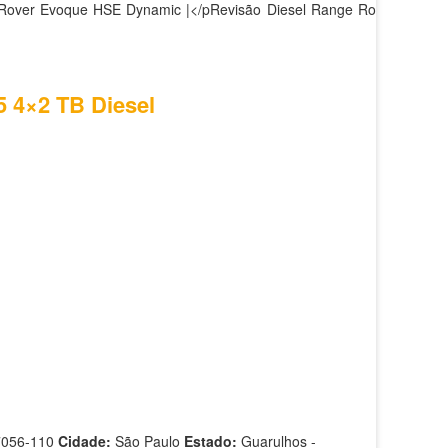
 Rover Evoque HSE Dynamic |</pRevisão Diesel Range Rover
5 4×2 TB Diesel
7056-110
Cidade:
São Paulo
Estado:
Guarulhos -