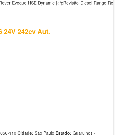
 Rover Evoque HSE Dynamic |</pRevisão Diesel Range Rover
6 24V 242cv Aut.
7056-110
Cidade:
São Paulo
Estado:
Guarulhos -