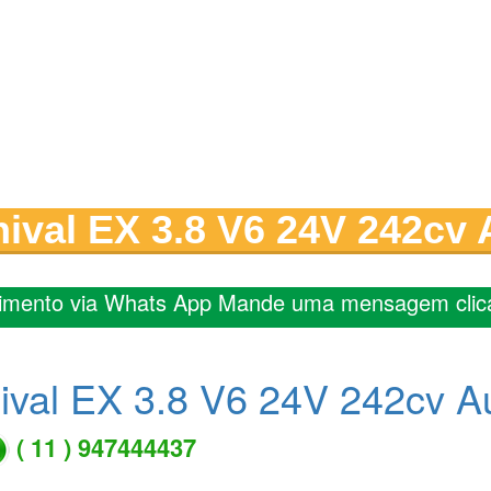
ival EX 3.8 V6 24V 242cv 
imento via Whats App Mande uma mensagem clic
ival EX 3.8 V6 24V 242cv Au
( 11 ) 947444437