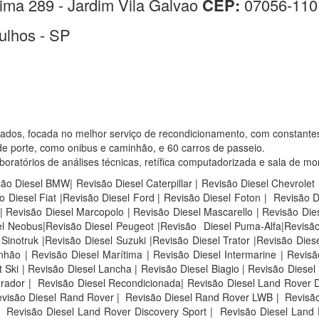
ima 289 - Jardim Vila Galvao
CEP:
07056-110
ulhos - SP
sados, focada no melhor serviço de recondicionamento, com constante
e porte, como onibus e caminhão, e 60 carros de passeio.
atórios de análises técnicas, retífica computadorizada e sala de mo
são Diesel BMW| Revisão Diesel Caterpillar | Revisão Diesel Chevrolet
 Diesel Fiat |Revisão Diesel Ford | Revisão Diesel Foton | Revisão 
 Revisão Diesel Marcopolo | Revisão Diesel Mascarello | Revisão Die
sel Neobus|Revisão Diesel Peugeot |Revisão Diesel Puma-Alfa|Revisão
inotruk |Revisão Diesel Suzuki |Revisão Diesel Trator |Revisão Diese
ão | Revisão Diesel Marítima | Revisão Diesel Intermarine | Revisão
Ski | Revisão Diesel Lancha | Revisão Diesel Biagio | Revisão Diesel 
rador | Revisão Diesel Recondicionada| Revisão Diesel Land Rover D
visão Diesel Rand Rover |
Revisão Diesel Rand Rover LWB |
Revisão
Revisão Diesel Land Rover Discovery Sport |
Revisão Diesel Land