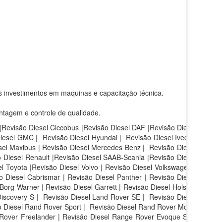
s investimentos em maquinas e capacitação técnica.
ntagem e controle de qualidade.
 |Revisão Diesel Ciccobus |Revisão Diesel DAF |Revisão Diesel
Diesel GMC | Revisão Diesel Hyundai | Revisão Diesel Iveco |
sel Maxibus | Revisão Diesel Mercedes Benz | Revisão Diesel
 Diesel Renault |Revisão Diesel SAAB-Scania |Revisão Diesel
l Toyota |Revisão Diesel Volvo | Revisão Diesel Volkswagen |
 Diesel Cabrismar | Revisão Diesel Panther | Revisão Diesel
Borg Warner | Revisão Diesel Garrett | Revisão Diesel Holset |
iscovery S |
Revisão Diesel Land Rover SE |
Revisão Diesel
 Diesel Rand Rover Sport |
Revisão Diesel Rand Rover Motor
 Rover Freelander | Revisão Diesel Range Rover Evoque SE |