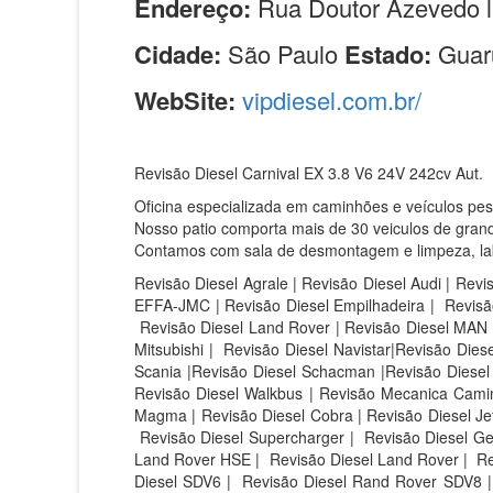
Endereço:
Rua Doutor Azevedo l
Cidade:
São Paulo
Estado:
Guar
WebSite:
vipdiesel.com.br/
Revisão Diesel Carnival EX 3.8 V6 24V 242cv Aut.
Oficina especializada em caminhões e veículos pe
Nosso patio comporta mais de 30 veiculos de grand
Contamos com sala de desmontagem e limpeza, labor
Revisão Diesel Agrale | Revisão Diesel Audi | Revi
EFFA-JMC | Revisão Diesel Empilhadeira | Revisão
Revisão Diesel Land Rover | Revisão Diesel MAN |
Mitsubishi | Revisão Diesel Navistar|Revisão Die
Scania |Revisão Diesel Schacman |Revisão Diesel S
Revisão Diesel Walkbus | Revisão Mecanica Caminh
Magma | Revisão Diesel Cobra | Revisão Diesel Jet 
Revisão Diesel Supercharger | Revisão Diesel Ge
Land Rover HSE |
Revisão Diesel Land Rover |
Re
Diesel SDV6 |
Revisão Diesel Rand Rover SDV8 |