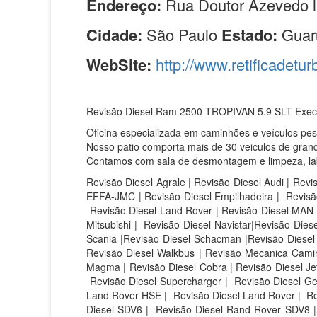
Endereço:
Rua Doutor Azevedo l
Cidade:
São Paulo
Estado:
Guar
WebSite:
http://www.retificadetur
Revisão Diesel Ram 2500 TROPIVAN 5.9 SLT Exec.
Oficina especializada em caminhões e veículos pe
Nosso patio comporta mais de 30 veiculos de grand
Contamos com sala de desmontagem e limpeza, labor
Revisão Diesel Agrale | Revisão Diesel Audi | Revi
EFFA-JMC | Revisão Diesel Empilhadeira | Revisão
Revisão Diesel Land Rover | Revisão Diesel MAN |
Mitsubishi | Revisão Diesel Navistar|Revisão Die
Scania |Revisão Diesel Schacman |Revisão Diesel S
Revisão Diesel Walkbus | Revisão Mecanica Caminh
Magma | Revisão Diesel Cobra | Revisão Diesel Jet 
Revisão Diesel Supercharger | Revisão Diesel Ge
Land Rover HSE |
Revisão Diesel Land Rover |
Re
Diesel SDV6 |
Revisão Diesel Rand Rover SDV8 |