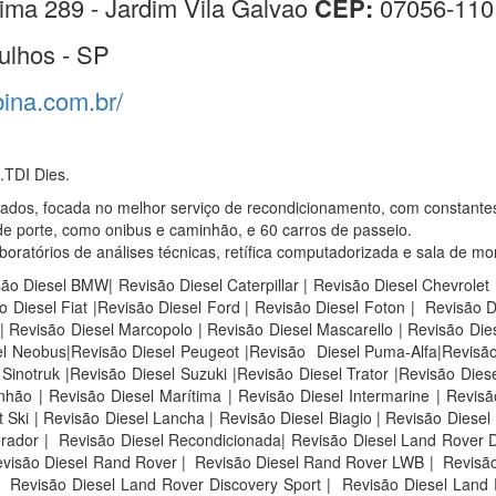
ima 289 - Jardim Vila Galvao
CEP:
07056-110
ulhos - SP
bina.com.br/
TDI Dies.
sados, focada no melhor serviço de recondicionamento, com constante
e porte, como onibus e caminhão, e 60 carros de passeio.
atórios de análises técnicas, retífica computadorizada e sala de mo
são Diesel BMW| Revisão Diesel Caterpillar | Revisão Diesel Chevrolet
 Diesel Fiat |Revisão Diesel Ford | Revisão Diesel Foton | Revisão 
 Revisão Diesel Marcopolo | Revisão Diesel Mascarello | Revisão Die
sel Neobus|Revisão Diesel Peugeot |Revisão Diesel Puma-Alfa|Revisão
inotruk |Revisão Diesel Suzuki |Revisão Diesel Trator |Revisão Diese
ão | Revisão Diesel Marítima | Revisão Diesel Intermarine | Revisão
Ski | Revisão Diesel Lancha | Revisão Diesel Biagio | Revisão Diesel 
rador | Revisão Diesel Recondicionada| Revisão Diesel Land Rover D
visão Diesel Rand Rover |
Revisão Diesel Rand Rover LWB |
Revisão
Revisão Diesel Land Rover Discovery Sport |
Revisão Diesel Land