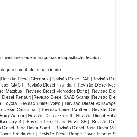
s investimentos em maquinas e capacitação técnica.
ntagem e controle de qualidade.
 |Revisão Diesel Ciccobus |Revisão Diesel DAF |Revisão Diesel
Diesel GMC | Revisão Diesel Hyundai | Revisão Diesel Iveco |
sel Maxibus | Revisão Diesel Mercedes Benz | Revisão Diesel
 Diesel Renault |Revisão Diesel SAAB-Scania |Revisão Diesel
l Toyota |Revisão Diesel Volvo | Revisão Diesel Volkswagen |
 Diesel Cabrismar | Revisão Diesel Panther | Revisão Diesel
Borg Warner | Revisão Diesel Garrett | Revisão Diesel Holset |
iscovery S |
Revisão Diesel Land Rover SE |
Revisão Diesel
 Diesel Rand Rover Sport |
Revisão Diesel Rand Rover Motor
 Rover Freelander | Revisão Diesel Range Rover Evoque SE |