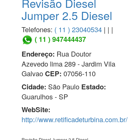
Revisão Diesel
Jumper 2.5 Diesel
Telefones:
( 11 ) 23040534
| | |
( 11 ) 947444437
Endereço:
Rua Doutor
Azevedo lima 289 - Jardim Vila
Galvao
CEP:
07056-110
Cidade:
São Paulo
Estado:
Guarulhos - SP
WebSite:
http://www.retificadeturbina.com.br/
Revisão Diesel Jumper 2.5 Diesel