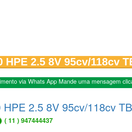
0 HPE 2.5 8V 95cv/118cv T
imento via Whats App Mande uma mensagem clic
0 HPE 2.5 8V 95cv/118cv TB
( 11 ) 947444437