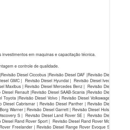
s investimentos em maquinas e capacitação técnica.
ntagem e controle de qualidade.
 |Revisão Diesel Ciccobus |Revisão Diesel DAF |Revisão Diesel
Diesel GMC | Revisão Diesel Hyundai | Revisão Diesel Iveco |
sel Maxibus | Revisão Diesel Mercedes Benz | Revisão Diesel
 Diesel Renault |Revisão Diesel SAAB-Scania |Revisão Diesel
l Toyota |Revisão Diesel Volvo | Revisão Diesel Volkswagen |
 Diesel Cabrismar | Revisão Diesel Panther | Revisão Diesel
Borg Warner | Revisão Diesel Garrett | Revisão Diesel Holset |
iscovery S |
Revisão Diesel Land Rover SE |
Revisão Diesel
 Diesel Rand Rover Sport |
Revisão Diesel Rand Rover Motor
 Rover Freelander | Revisão Diesel Range Rover Evoque SE |