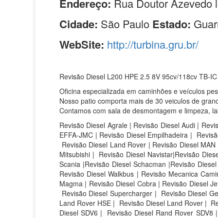
Endereço:
Rua Doutor Azevedo l
Cidade:
São Paulo
Estado:
Guar
WebSite:
http://turbina.gru.br/
Revisão Diesel L200 HPE 2.5 8V 95cv/118cv TB-IC
Oficina especializada em caminhões e veículos pe
Nosso patio comporta mais de 30 veiculos de grand
Contamos com sala de desmontagem e limpeza, labor
Revisão Diesel Agrale | Revisão Diesel Audi | Revi
EFFA-JMC | Revisão Diesel Empilhadeira | Revisão
Revisão Diesel Land Rover | Revisão Diesel MAN |
Mitsubishi | Revisão Diesel Navistar|Revisão Die
Scania |Revisão Diesel Schacman |Revisão Diesel S
Revisão Diesel Walkbus | Revisão Mecanica Caminh
Magma | Revisão Diesel Cobra | Revisão Diesel Jet 
Revisão Diesel Supercharger | Revisão Diesel Ge
Land Rover HSE |
Revisão Diesel Land Rover |
Re
Diesel SDV6 |
Revisão Diesel Rand Rover SDV8 |