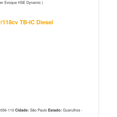
ver Evoque HSE Dynamic |
v/118cv TB-IC Diesel
7056-110
Cidade:
São Paulo
Estado:
Guarulhos -