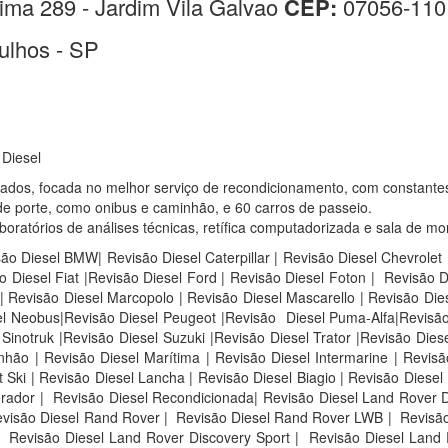
ima 289 - Jardim Vila Galvao
CEP:
07056-110
ulhos - SP
 Diesel
sados, focada no melhor serviço de recondicionamento, com constante
e porte, como onibus e caminhão, e 60 carros de passeio.
atórios de análises técnicas, retífica computadorizada e sala de mo
são Diesel BMW| Revisão Diesel Caterpillar | Revisão Diesel Chevrolet
 Diesel Fiat |Revisão Diesel Ford | Revisão Diesel Foton | Revisão 
 Revisão Diesel Marcopolo | Revisão Diesel Mascarello | Revisão Die
sel Neobus|Revisão Diesel Peugeot |Revisão Diesel Puma-Alfa|Revisão
inotruk |Revisão Diesel Suzuki |Revisão Diesel Trator |Revisão Diese
ão | Revisão Diesel Marítima | Revisão Diesel Intermarine | Revisão
Ski | Revisão Diesel Lancha | Revisão Diesel Biagio | Revisão Diesel 
rador | Revisão Diesel Recondicionada| Revisão Diesel Land Rover D
visão Diesel Rand Rover |
Revisão Diesel Rand Rover LWB |
Revisão
Revisão Diesel Land Rover Discovery Sport |
Revisão Diesel Land