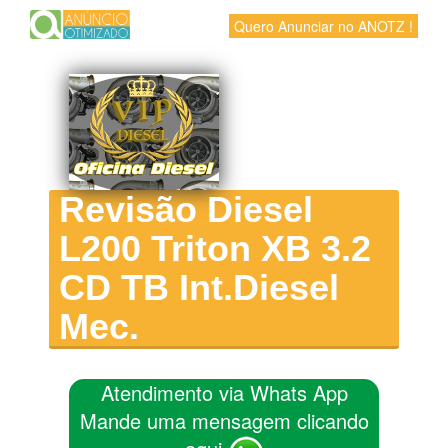
Quero Anunciar no ANOTZ !
Revisão Diesel
L200 Triton XB 3.2
CD TB Int.Diesel
Mec.
Atendimento via Whats App
Mande uma mensagem clicando