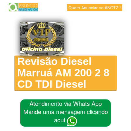
Quero Anunciar no ANOTZ !
Revisão Diesel
Marruá AM 200 2 8
CD TDI Diesel
Atendimento via Whats App
Mande uma mensagem clicando
aqui