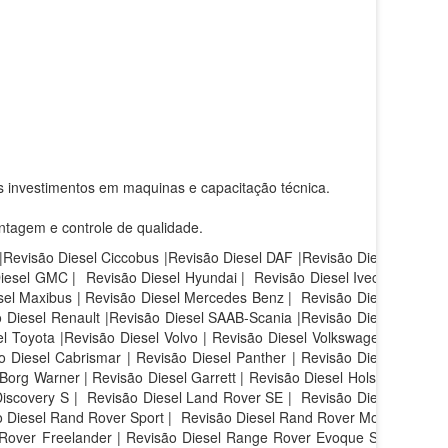
s investimentos em maquinas e capacitação técnica.
ntagem e controle de qualidade.
 |Revisão Diesel Ciccobus |Revisão Diesel DAF |Revisão Diesel
Diesel GMC | Revisão Diesel Hyundai | Revisão Diesel Iveco |
sel Maxibus | Revisão Diesel Mercedes Benz | Revisão Diesel
 Diesel Renault |Revisão Diesel SAAB-Scania |Revisão Diesel
l Toyota |Revisão Diesel Volvo | Revisão Diesel Volkswagen |
 Diesel Cabrismar | Revisão Diesel Panther | Revisão Diesel
Borg Warner | Revisão Diesel Garrett | Revisão Diesel Holset |
iscovery S |
Revisão Diesel Land Rover SE |
Revisão Diesel
 Diesel Rand Rover Sport |
Revisão Diesel Rand Rover Motor
 Rover Freelander | Revisão Diesel Range Rover Evoque SE |