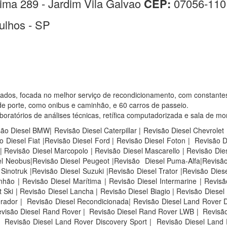
ima 289 - Jardim Vila Galvao
CEP:
07056-110
ulhos - SP
sados, focada no melhor serviço de recondicionamento, com constante
e porte, como onibus e caminhão, e 60 carros de passeio.
atórios de análises técnicas, retífica computadorizada e sala de mo
são Diesel BMW| Revisão Diesel Caterpillar | Revisão Diesel Chevrolet
 Diesel Fiat |Revisão Diesel Ford | Revisão Diesel Foton | Revisão 
 Revisão Diesel Marcopolo | Revisão Diesel Mascarello | Revisão Die
sel Neobus|Revisão Diesel Peugeot |Revisão Diesel Puma-Alfa|Revisão
inotruk |Revisão Diesel Suzuki |Revisão Diesel Trator |Revisão Diese
ão | Revisão Diesel Marítima | Revisão Diesel Intermarine | Revisão
Ski | Revisão Diesel Lancha | Revisão Diesel Biagio | Revisão Diesel 
rador | Revisão Diesel Recondicionada| Revisão Diesel Land Rover D
visão Diesel Rand Rover |
Revisão Diesel Rand Rover LWB |
Revisão
Revisão Diesel Land Rover Discovery Sport |
Revisão Diesel Land