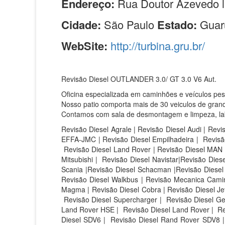
Endereço:
Rua Doutor Azevedo l
Cidade:
São Paulo
Estado:
Guar
WebSite:
http://turbina.gru.br/
Revisão Diesel OUTLANDER 3.0/ GT 3.0 V6 Aut.
Oficina especializada em caminhões e veículos pe
Nosso patio comporta mais de 30 veiculos de grand
Contamos com sala de desmontagem e limpeza, labor
Revisão Diesel Agrale | Revisão Diesel Audi | Revi
EFFA-JMC | Revisão Diesel Empilhadeira | Revisão
Revisão Diesel Land Rover | Revisão Diesel MAN |
Mitsubishi | Revisão Diesel Navistar|Revisão Die
Scania |Revisão Diesel Schacman |Revisão Diesel S
Revisão Diesel Walkbus | Revisão Mecanica Caminh
Magma | Revisão Diesel Cobra | Revisão Diesel Jet 
Revisão Diesel Supercharger | Revisão Diesel Ge
Land Rover HSE |
Revisão Diesel Land Rover |
Re
Diesel SDV6 |
Revisão Diesel Rand Rover SDV8 |