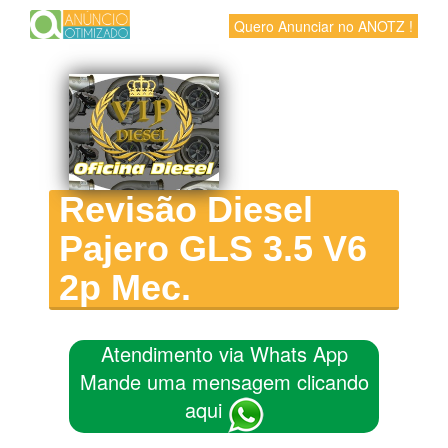
Quero Anunciar no ANOTZ !
Revisão Diesel
Pajero GLS 3.5 V6
2p Mec.
Atendimento via Whats App
Mande uma mensagem clicando
aqui