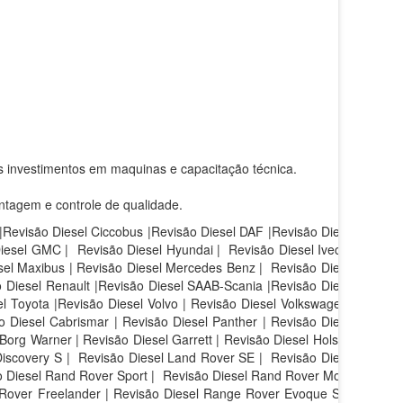
s investimentos em maquinas e capacitação técnica.
ntagem e controle de qualidade.
 |Revisão Diesel Ciccobus |Revisão Diesel DAF |Revisão Diesel
Diesel GMC | Revisão Diesel Hyundai | Revisão Diesel Iveco |
sel Maxibus | Revisão Diesel Mercedes Benz | Revisão Diesel
 Diesel Renault |Revisão Diesel SAAB-Scania |Revisão Diesel
l Toyota |Revisão Diesel Volvo | Revisão Diesel Volkswagen |
 Diesel Cabrismar | Revisão Diesel Panther | Revisão Diesel
Borg Warner | Revisão Diesel Garrett | Revisão Diesel Holset |
iscovery S |
Revisão Diesel Land Rover SE |
Revisão Diesel
 Diesel Rand Rover Sport |
Revisão Diesel Rand Rover Motor
 Rover Freelander | Revisão Diesel Range Rover Evoque SE |