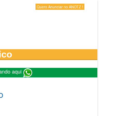
Quero Anunciar no ANOTZ !
ico
ando aqui
o