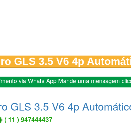
ero GLS 3.5 V6 4p Automát
imento via Whats App Mande uma mensagem clic
ro GLS 3.5 V6 4p Automátic
( 11 ) 947444437