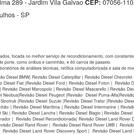
ima 289 - Jardim Vila Galvao
CEP:
07056-110
ulhos - SP
sados, focada no melhor serviço de recondicionamento, com constante
e porte, como onibus e caminhão, e 60 carros de passeio.
atórios de análises técnicas, retífica computadorizada e sala de mo
são Diesel BMW| Revisão Diesel Caterpillar | Revisão Diesel Chevrolet
 Diesel Fiat |Revisão Diesel Ford | Revisão Diesel Foton | Revisão 
 Revisão Diesel Marcopolo | Revisão Diesel Mascarello | Revisão Die
sel Neobus|Revisão Diesel Peugeot |Revisão Diesel Puma-Alfa|Revisão
inotruk |Revisão Diesel Suzuki |Revisão Diesel Trator |Revisão Diese
ão | Revisão Diesel Marítima | Revisão Diesel Intermarine | Revisão
Ski | Revisão Diesel Lancha | Revisão Diesel Biagio | Revisão Diesel 
rador | Revisão Diesel Recondicionada| Revisão Diesel Land Rover D
visão Diesel Rand Rover |
Revisão Diesel Rand Rover LWB |
Revisão
Revisão Diesel Land Rover Discovery Sport |
Revisão Diesel Land