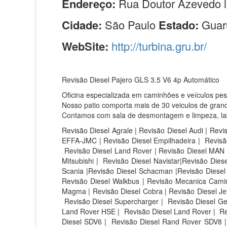
Endereço:
Rua Doutor Azevedo l
Cidade:
São Paulo
Estado:
Guar
WebSite:
http://turbina.gru.br/
Revisão Diesel Pajero GLS 3.5 V6 4p Automático
Oficina especializada em caminhões e veículos pe
Nosso patio comporta mais de 30 veiculos de grand
Contamos com sala de desmontagem e limpeza, labor
Revisão Diesel Agrale | Revisão Diesel Audi | Revi
EFFA-JMC | Revisão Diesel Empilhadeira | Revisão
Revisão Diesel Land Rover | Revisão Diesel MAN |
Mitsubishi | Revisão Diesel Navistar|Revisão Die
Scania |Revisão Diesel Schacman |Revisão Diesel S
Revisão Diesel Walkbus | Revisão Mecanica Caminh
Magma | Revisão Diesel Cobra | Revisão Diesel Jet 
Revisão Diesel Supercharger | Revisão Diesel Ge
Land Rover HSE |
Revisão Diesel Land Rover |
Re
Diesel SDV6 |
Revisão Diesel Rand Rover SDV8 |