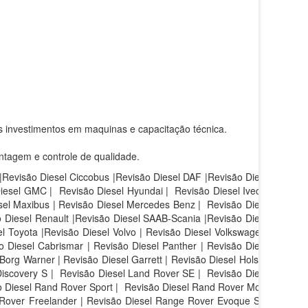
s investimentos em maquinas e capacitação técnica.
ntagem e controle de qualidade.
 |Revisão Diesel Ciccobus |Revisão Diesel DAF |Revisão Diesel
Diesel GMC | Revisão Diesel Hyundai | Revisão Diesel Iveco |
sel Maxibus | Revisão Diesel Mercedes Benz | Revisão Diesel
 Diesel Renault |Revisão Diesel SAAB-Scania |Revisão Diesel
l Toyota |Revisão Diesel Volvo | Revisão Diesel Volkswagen |
 Diesel Cabrismar | Revisão Diesel Panther | Revisão Diesel
Borg Warner | Revisão Diesel Garrett | Revisão Diesel Holset |
iscovery S |
Revisão Diesel Land Rover SE |
Revisão Diesel
 Diesel Rand Rover Sport |
Revisão Diesel Rand Rover Motor
 Rover Freelander | Revisão Diesel Range Rover Evoque SE |