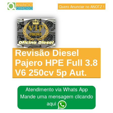
Quero Anunciar no ANOTZ !
Revisão Diesel
Pajero HPE Full 3.8
V6 250cv 5p Aut.
Atendimento via Whats App
Mande uma mensagem clicando
aqui