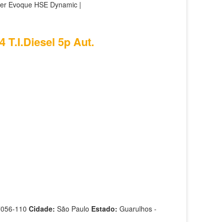
ver Evoque HSE Dynamic |
 T.I.Diesel 5p Aut.
7056-110
Cidade:
São Paulo
Estado:
Guarulhos -