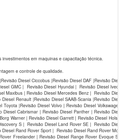
s investimentos em maquinas e capacitação técnica.
ntagem e controle de qualidade.
 |Revisão Diesel Ciccobus |Revisão Diesel DAF |Revisão Diesel
Diesel GMC | Revisão Diesel Hyundai | Revisão Diesel Iveco |
sel Maxibus | Revisão Diesel Mercedes Benz | Revisão Diesel
 Diesel Renault |Revisão Diesel SAAB-Scania |Revisão Diesel
l Toyota |Revisão Diesel Volvo | Revisão Diesel Volkswagen |
 Diesel Cabrismar | Revisão Diesel Panther | Revisão Diesel
Borg Warner | Revisão Diesel Garrett | Revisão Diesel Holset |
iscovery S |
Revisão Diesel Land Rover SE |
Revisão Diesel
 Diesel Rand Rover Sport |
Revisão Diesel Rand Rover Motor
 Rover Freelander | Revisão Diesel Range Rover Evoque SE |