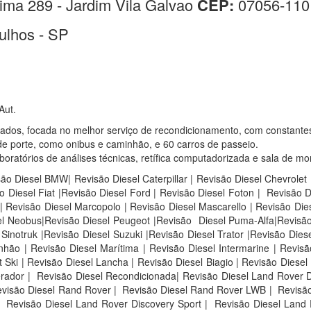
ima 289 - Jardim Vila Galvao
CEP:
07056-110
ulhos - SP
Aut.
sados, focada no melhor serviço de recondicionamento, com constante
e porte, como onibus e caminhão, e 60 carros de passeio.
atórios de análises técnicas, retífica computadorizada e sala de mo
são Diesel BMW| Revisão Diesel Caterpillar | Revisão Diesel Chevrolet
 Diesel Fiat |Revisão Diesel Ford | Revisão Diesel Foton | Revisão 
 Revisão Diesel Marcopolo | Revisão Diesel Mascarello | Revisão Die
sel Neobus|Revisão Diesel Peugeot |Revisão Diesel Puma-Alfa|Revisão
inotruk |Revisão Diesel Suzuki |Revisão Diesel Trator |Revisão Diese
ão | Revisão Diesel Marítima | Revisão Diesel Intermarine | Revisão
Ski | Revisão Diesel Lancha | Revisão Diesel Biagio | Revisão Diesel 
rador | Revisão Diesel Recondicionada| Revisão Diesel Land Rover D
visão Diesel Rand Rover |
Revisão Diesel Rand Rover LWB |
Revisão
Revisão Diesel Land Rover Discovery Sport |
Revisão Diesel Land