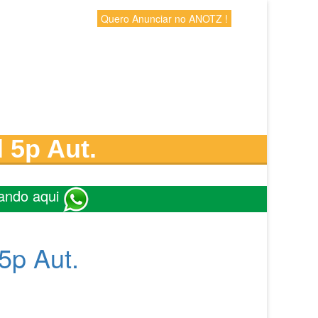
Quero Anunciar no ANOTZ !
 5p Aut.
ando aqui
5p Aut.