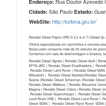
Endereço:
Rua Doutor Azevedo l
Cidade:
São Paulo
Estado:
Guar
WebSite:
http://turbina.gru.br/
Revisão Diesel Pajero HPE-S 3.2 4×4 T.I.Diesel 5p 
Oficina especializada em caminhões e veículos pe
Nosso patio comporta mais de 30 veiculos de grand
Contamos com sala de desmontagem e limpeza, labor
Revisão Diesel Agrale | Revisão Diesel Audi | Revi
EFFA-JMC | Revisão Diesel Empilhadeira | Revisão
Revisão Diesel Land Rover | Revisão Diesel MAN |
Mitsubishi | Revisão Diesel Navistar|Revisão Die
Scania |Revisão Diesel Schacman |Revisão Diesel S
Revisão Diesel Walkbus | Revisão Mecanica Caminh
Magma | Revisão Diesel Cobra | Revisão Diesel Jet 
Revisão Diesel Supercharger | Revisão Diesel Ge
Land Rover HSE |
Revisão Diesel Land Rover |
Re
Diesel SDV6 |
Revisão Diesel Rand Rover SDV8 |