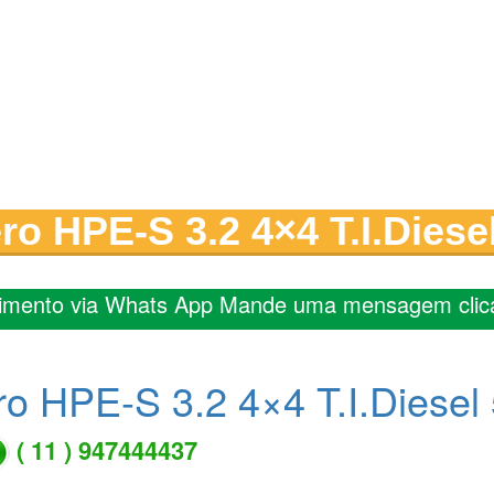
ro HPE-S 3.2 4×4 T.I.Diesel
imento via Whats App Mande uma mensagem clic
ro HPE-S 3.2 4×4 T.I.Diesel 
( 11 ) 947444437