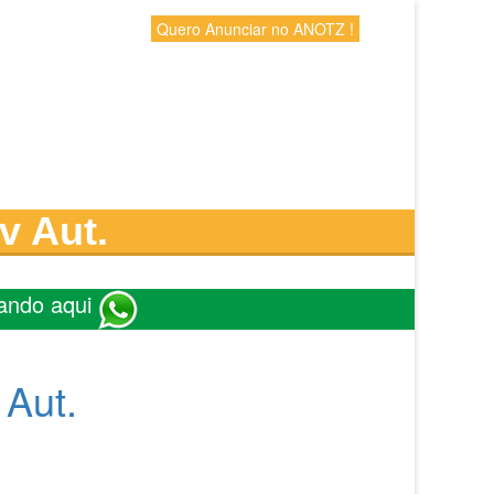
Quero Anunciar no ANOTZ !
v Aut.
ando aqui
 Aut.