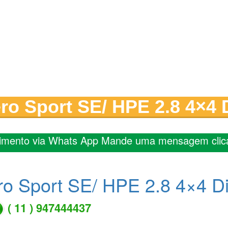
ro Sport SE/ HPE 2.8 4×4 D
imento via Whats App Mande uma mensagem clic
ro Sport SE/ HPE 2.8 4×4 Di
( 11 ) 947444437