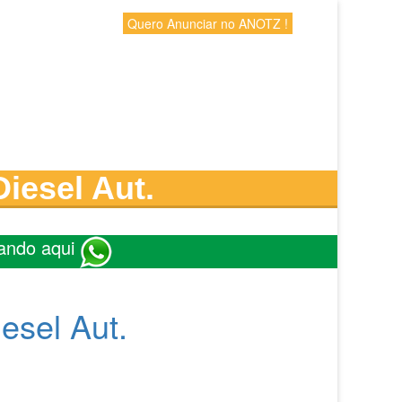
Quero Anunciar no ANOTZ !
iesel Aut.
ando aqui
esel Aut.