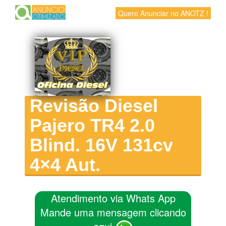
Quero Anunciar no ANOTZ !
Revisão Diesel
Pajero TR4 2.0
Blind. 16V 131cv
4×4 Aut.
Atendimento via Whats App
Mande uma mensagem clicando