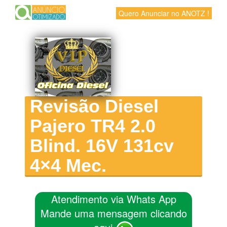
Quero Anunciar no ANOTZ !
Revisão Diesel
Pajero TR4 2.0
Blind. 16V 131cv
4×4 Mec.
Atendimento via Whats App
Mande uma mensagem clicando