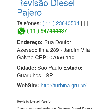
Revisão Diesel
Pajero
Telefones:
( 11 ) 23040534
| | |
( 11 ) 947444437
Endereço:
Rua Doutor
Azevedo lima 289 - Jardim Vila
Galvao
CEP:
07056-110
Cidade:
São Paulo
Estado:
Guarulhos - SP
WebSite:
http://turbina.gru.br/
Revisão Diesel Pajero
Oficina especializada em Revisão Diesel Pajero