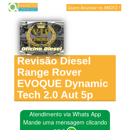
Quero Anunciar no ANOTZ !
Revisão Diesel
Range Rover
EVOQUE Dynamic
Tech 2.0 Aut 5p
Atendimento via Whats App
Mande uma mensagem clicando