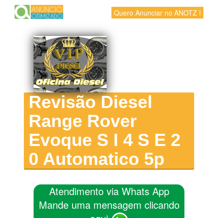
Quero Anunciar no ANOTZ !
Revisão Diesel
Range Rover
Evoque S I 4 S E 2
0 Automatico 5p
Atendimento via Whats App
Mande uma mensagem clicando