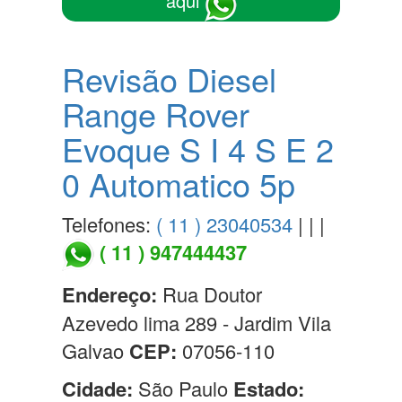
aqui
Revisão Diesel
Range Rover
Evoque S I 4 S E 2
0 Automatico 5p
Telefones:
( 11 ) 23040534
| | |
( 11 ) 947444437
Endereço:
Rua Doutor
Azevedo lima 289 - Jardim Vila
Galvao
CEP:
07056-110
Cidade:
São Paulo
Estado: